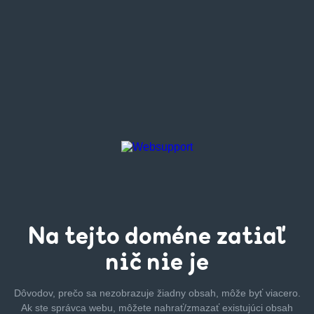
Na tejto
doméne zatiaľ
nič nie je
Dôvodov, prečo sa nezobrazuje žiadny obsah, môže byť
viacero.
Ak ste správca webu, môžete nahrať/zmazať
existujúci obsah